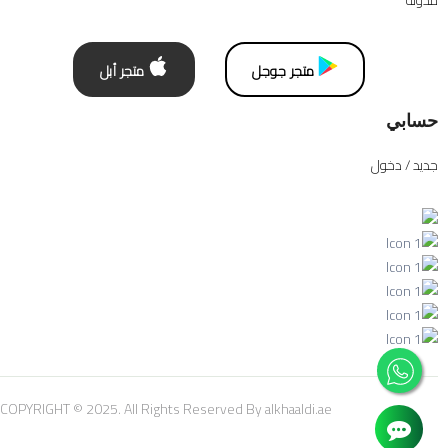
مدونة
متجر جوجل
متجر أبل
حسابي
جديد / دخول
COPYRIGHT © 2025. All Rights Reserved By alkhaaldi.ae