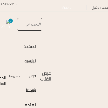
0504501535
جديد / دخول
Arabic
0
الصفحة
الرئيسية
عرض
حول
English
الخط
الفئات
السا
شركتنا
القائمة