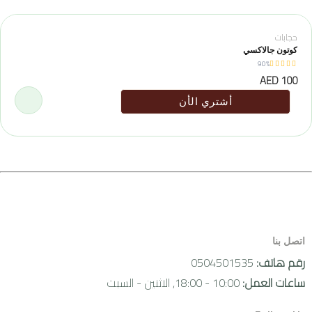
حجابات
كوتون جالاكسي
90%
100 AED
أشتري الأن
اتصل بنا
رقم هاتف:
0504501535
ساعات العمل:
10:00 - 18:00, الاثنين - السبت