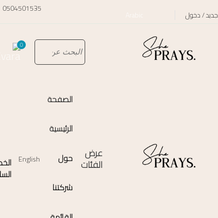
0504501535
جديد / دخول
Arabic
0
الصفحة
الرئيسية
عرض
حول
English
الخط
الفئات
السا
شركتنا
القائمة